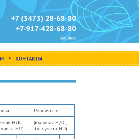
+7 (3473) 28-68-80
+7-917-428-68-80
Контакты
•
АМ
КОНТАКТЫ
овые
Розничные
лючая НДС,
(включая НДС,
 учета НП)
без учета НП)