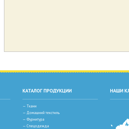
КАТАЛОГ ПРОДУКЦИИ
НАШИ К
—
Ткани
—
Домашний текстиль
—
Фурнитура
—
Спецодежда