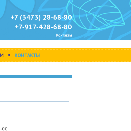
+7 (3473) 28-68-80
+7-917-428-68-80
Контакты
•
АМ
КОНТАКТЫ
2-00