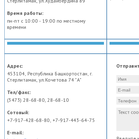
Стерлитамак, ул.Худайбердина 89
Время работы:
пн-пт с 10:00 - 19:00 по местному
времени
Адрес:
Отправи
453104, Республика Башкортостан, г.
Стерлитамак, ул.Кочетова 74 "А"
Тел/факс:
(3473) 28-68-80, 28-68-10
Cотовый:
+7-917-428-68-80, +7-917-443-64-75
E-mail:
Введите к