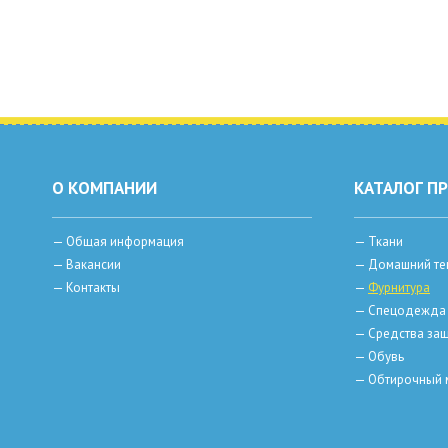
О КОМПАНИИ
КАТАЛОГ П
—
Общая информация
—
Ткани
—
Вакансии
—
Домашний те
—
Контакты
—
Фурнитура
—
Спецодежда
—
Средства защ
—
Обувь
—
Обтирочный 