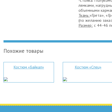
-стойка. Полуком
лямками, нагрудн
объемными карма
Ткань:
«Грета», «Г
(по желанию зака
Размер:
с 44-46 п
Похожие товары
Костюм «Байкал»
Костюм «Спец»