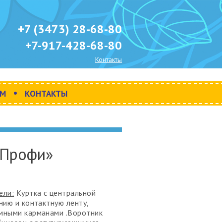
+7 (3473) 28-68-80
+7-917-428-68-80
Контакты
•
АМ
КОНТАКТЫ
«Профи»
ели:
Куртка с центральной
нию и контактную ленту,
мными карманами .Воротник