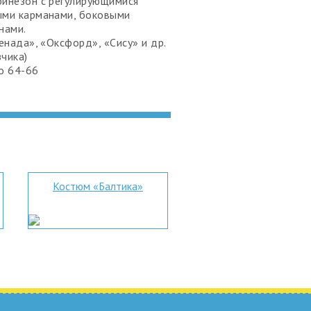
бинезон с регулирующимися
ыми карманами, боковыми
нами.
ренада», «Оксфорд», «Сису» и др.
зчика)
о 64-66
Костюм «Балтика»