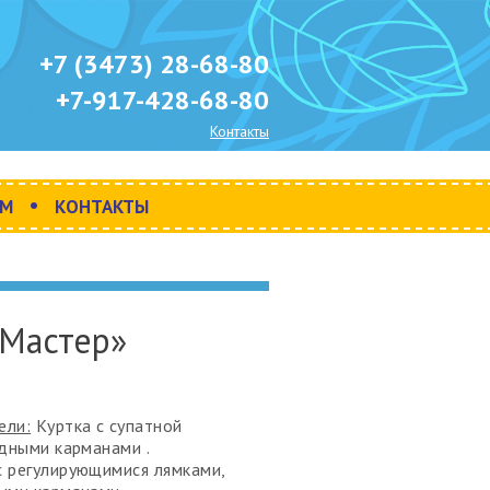
+7 (3473) 28-68-80
+7-917-428-68-80
Контакты
•
АМ
КОНТАКТЫ
Мастер»
ели:
Куртка с супатной
адными карманами .
 регулирующимися лямками,