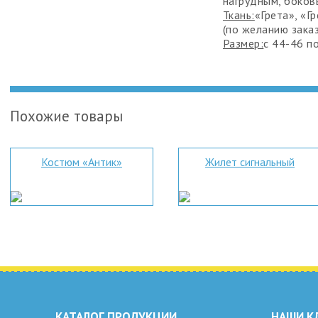
нагрудным, боков
Ткань:
«Грета», «Г
(по желанию зака
Размер:
с 44-46 п
Похожие товары
Костюм «Антик»
Жилет сигнальный
КАТАЛОГ ПРОДУКЦИИ
НАШИ К