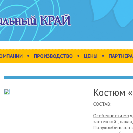
•
•
•
КОМПАНИИ
ПРОИЗВОДСТВО
ЦЕНЫ
ПАРТНЕР
Костюм «
СОСТАВ:
Особенности мод
застежкой , накл
Полукомбинезон с