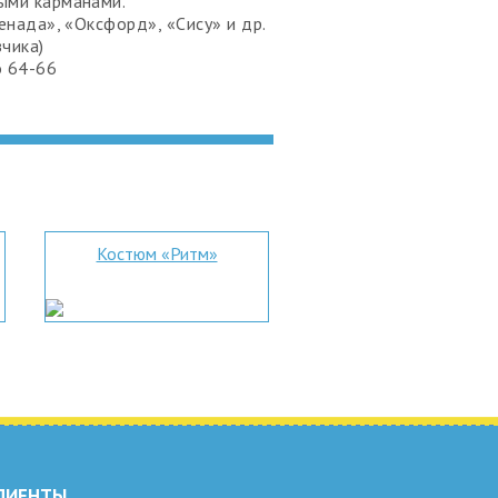
ыми карманами.
ренада», «Оксфорд», «Сису» и др.
зчика)
о 64-66
Костюм «Ритм»
ЛИЕНТЫ