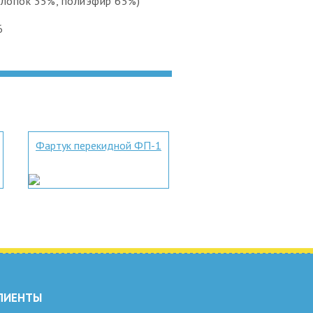
(хлопок 35%, полиэфир 65%)
6
Фартук перекидной ФП-1
ЛИЕНТЫ