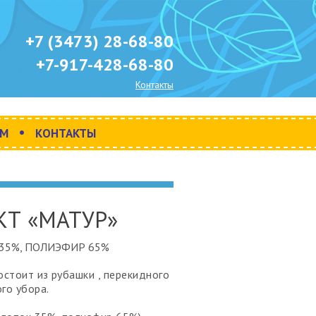
+7 (3473) 28-68-80
+7-917-428-68-80
Контакты
•
АМ
КОНТАКТЫ
Т «МАТУР»
35%, ПОЛИЭФИР 65%
остоит из рубашки , перекидного
го убора.