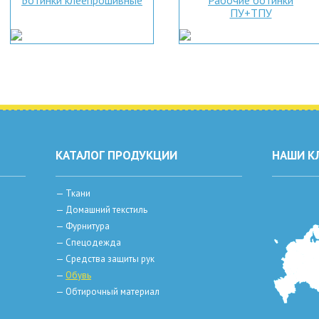
Ботинки клеепрошивные
Рабочие ботинки
ПУ+ТПУ
КАТАЛОГ ПРОДУКЦИИ
НАШИ К
—
Ткани
—
Домашний текстиль
—
Фурнитура
—
Спецодежда
—
Средства защиты рук
—
Обувь
—
Обтирочный материал