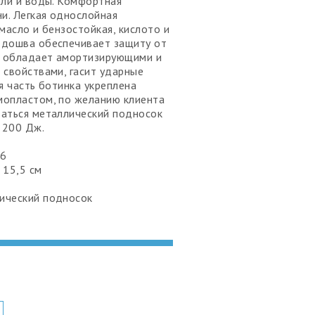
ыли и воды. Комфортная
ни. Легкая однослойная
масло и бензостойкая, кислото и
одошва обеспечивает защиту от
, обладает амортизирующими и
 свойствами, гасит ударные
я часть ботинка укреплена
опластом, по желанию клиента
аться металлический подносок
 200 Дж.
46
 15,5 см
ический подносок