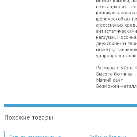
мелких камней, п
подкладка из тка
(полиуретановая) 
щелочестойкая п
агрессивных сред
антистатическими
нагрузки. Носочна
двухслойным терм
может устанавлив
ударопрочностью
Размеры с 37 по 
Высота ботинка –
Мягкий кант
Возможен металл
Похожие товары