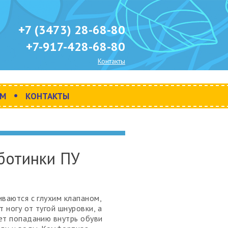
+7 (3473) 28-68-80
+7-917-428-68-80
Контакты
•
АМ
КОНТАКТЫ
ботинки ПУ
иваются с глухим клапаном,
 ногу от тугой шнуровки, а
ет попаданию внутрь обуви